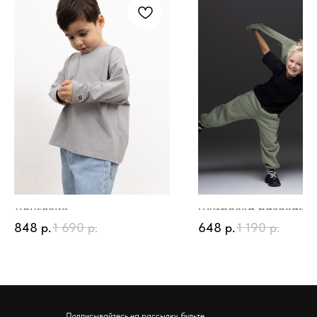
Лонгслив
Футболка базовая
848
р.
1 690
р.
648
р.
1 190
р.
Подписывайтесь на рассылку, будьте