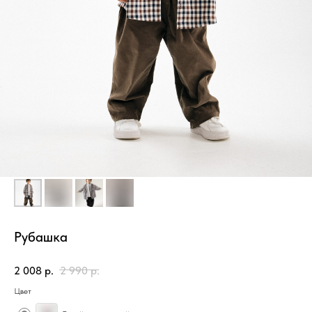
Рубашка
2 008
р.
2 990
р.
Цвет