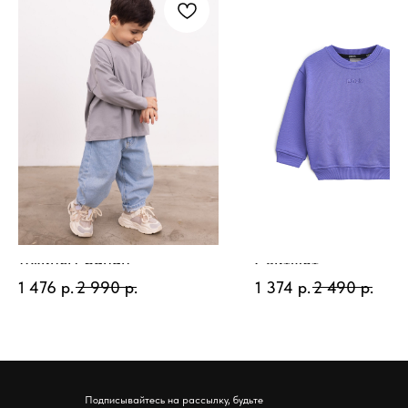
Джинсы-банан
Свитшот
1 476
р.
2 990
р.
1 374
р.
2 490
р.
Подписывайтесь на рассылку, будьте